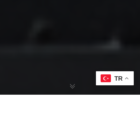
TR
Pandemi sonrası, dijital etkinliklerin popülerliği inanılmaz bir
şekilde arttı. Ancak, birçok organizatörün karşılaştığı temel