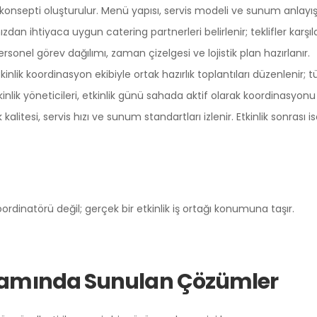
onsepti oluşturulur. Menü yapısı, servis modeli ve sunum anlayışı
an ihtiyaca uygun catering partnerleri belirlenir; teklifler karşıla
rsonel görev dağılımı, zaman çizelgesi ve lojistik plan hazırlanır.
kinlik koordinasyon ekibiyle ortak hazırlık toplantıları düzenlenir
lik yöneticileri, etkinlik günü sahada aktif olarak koordinasyonu
kalitesi, servis hızı ve sunum standartları izlenir. Etkinlik sonras
oordinatörü değil; gerçek bir etkinlik iş ortağı konumuna taşır.
amında Sunulan Çözümler