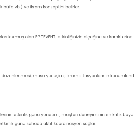
k büfe vb.) ve ikram konseptini belirler.
ıkları kurmuş olan EGTEVENT, etkinliğinizin ölçeğine ve karakterine
zenlenmesi; masa yerleşimi, ikram istasyonlarının konumlandırıl
erinin etkinlik günü yönetimi, müşteri deneyiminin en kritik boyutl
etkinlik günü sahada aktif koordinasyon sağlar.