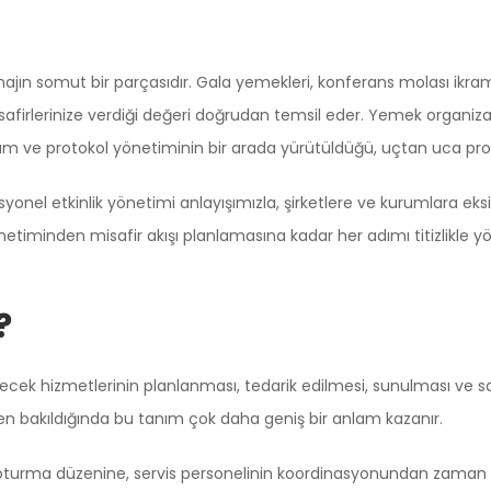
imajın somut bir parçasıdır. Gala yemekleri, konferans molası ikra
firlerinize verdiği değeri doğrudan temsil eder. Yemek organiz
num ve protokol yönetiminin bir arada yürütüldüğü, uçtan uca prof
syonel etkinlik yönetimi anlayışımızla, şirketlere ve kurumlara e
netiminden misafir akışı planlamasına kadar her adımı titizlikle 
?
ecek hizmetlerinin planlanması, tedarik edilmesi, sunulması ve 
n bakıldığında bu tanım çok daha geniş bir anlam kazanır.
urma düzenine, servis personelinin koordinasyonundan zaman ç