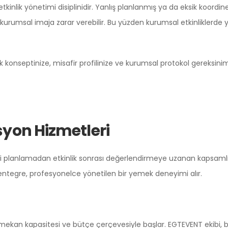
inlik yönetimi disiplinidir. Yanlış planlanmış ya da eksik koordine 
e kurumsal imaja zarar verebilir. Bu yüzden kurumsal etkinlikler
nseptinize, misafir profilinize ve kurumsal protokol gereksinimleri
yon Hizmetleri
 planlamadan etkinlik sonrası değerlendirmeye uzanan kapsamlı bi
 entegre, profesyonelce yönetilen bir yemek deneyimi alır.
 mekan kapasitesi ve bütçe çerçevesiyle başlar. EGTEVENT ekibi, b