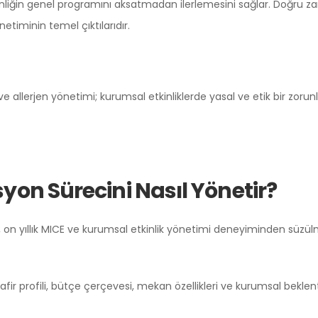
ğin genel programını aksatmadan ilerlemesini sağlar. Doğru zaman
iminin temel çıktılarıdır.
ve allerjen yönetimi; kurumsal etkinliklerde yasal ve etik bir zoru
n Sürecini Nasıl Yönetir?
on yıllık MICE ve kurumsal etkinlik yönetimi deneyiminden süzül
misafir profili, bütçe çerçevesi, mekan özellikleri ve kurumsal bek