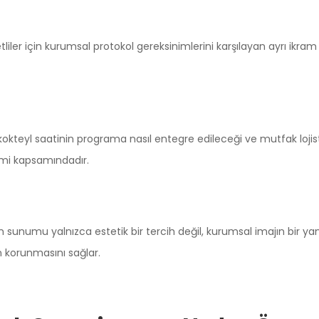
liler için kurumsal protokol gereksinimlerini karşılayan ayrı ikram p
kokteyl saatinin programa nasıl entegre edileceği ve mutfak loji
mi kapsamındadır.
sunumu yalnızca estetik bir tercih değil, kurumsal imajın bir yan
n korunmasını sağlar.