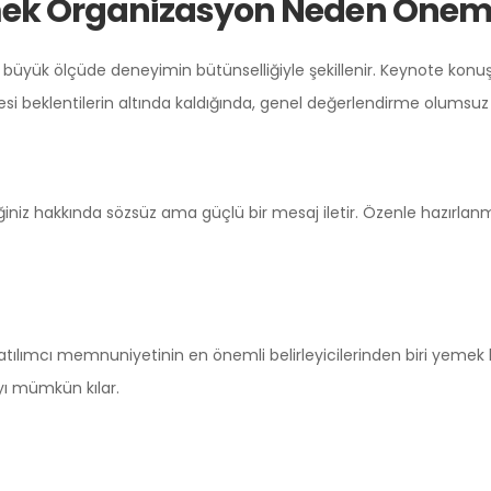
mek Organizasyon Neden Öneml
nim, büyük ölçüde deneyimin bütünselliğiyle şekillenir. Keynote kon
si beklentilerin altında kaldığında, genel değerlendirme olumsuz 
iniz hakkında sözsüz ama güçlü bir mesaj iletir. Özenle hazırlanm
ılımcı memnuniyetinin en önemli belirleyicilerinden biri yemek ka
yı mümkün kılar.