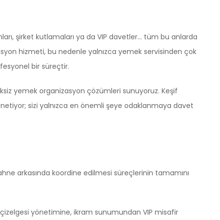
mları, şirket kutlamaları ya da VIP davetler… tüm bu anlarda
asyon hizmeti, bu nedenle yalnızca yemek servisinden çok
esyonel bir süreçtir.
ksiksiz yemek organizasyon çözümleri sunuyoruz. Keşif
yönetiyor; sizi yalnızca en önemli şeye odaklanmaya davet
sahne arkasında koordine edilmesi süreçlerinin tamamını
izelgesi yönetimine, ikram sunumundan VIP misafir